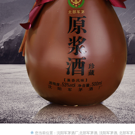
您当前位置：
沈阳军茅酒厂,北部军茅酒, 沈阳军茅酒, 北部军茅