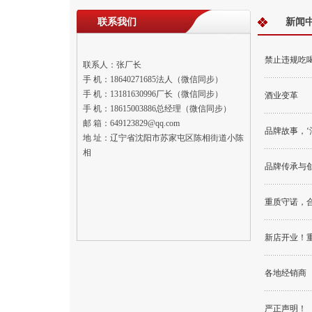
联系我们
新闻
禁止违规吃
联系人：张厂长
手 机：18640271685法人（微信同步）
手 机：13181630996厂长（微信同步）
酒业变革
手 机：18615003886总经理（微信同步）
邮 箱：649123829@qq.com
品牌故事，‘
地 址：辽宁省沈阳市苏家屯区陈相街道小陈
相
品牌传承与
重质守诺，
新店开业！
各地经销商
严正声明！